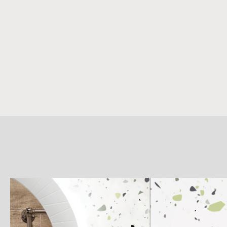
詳
細
介
紹