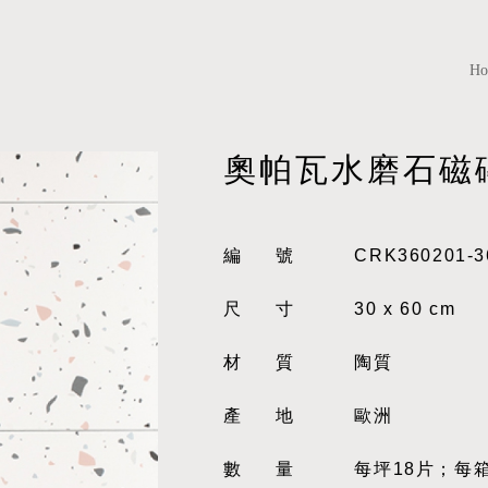
H
奧帕瓦水磨石磁
編號
CRK360201-3
尺寸
30 x 60 cm
材質
陶質
產地
歐洲
數量
每坪18片；每