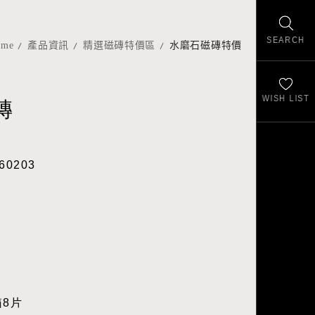
SEARCH
ome
產品資訊
精選磁磚特價區
水磨石磁磚特價
WISH LIST
磚
60203
箱8片