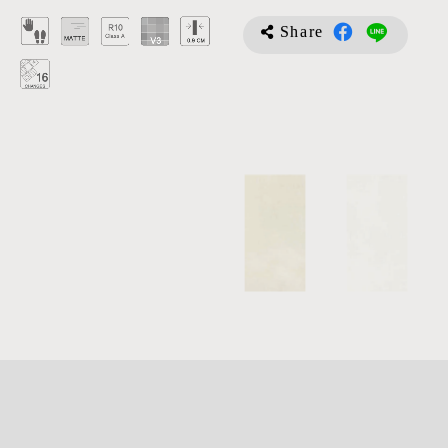
Share
詳