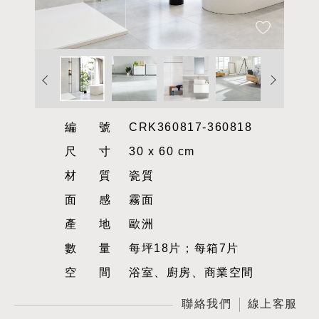
編號
CRK360817-360818
尺寸
30 x 60 cm
材質
瓷質
面感
霧面
產地
歐洲
數量
每坪18片；每箱7片
空間
浴室、廚房、商業空間
聯絡我們
線上客服