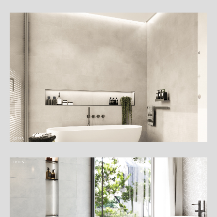
細
介
紹