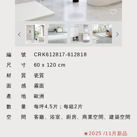
編號
CRK612817-612818
尺寸
60 x 120 cm
材質
瓷質
面感
霧面
產地
歐洲
數量
每坪4.5片；每箱2片
空間
客廳、浴室、廚房、商業空間、建築空間
★2025 /11月新品