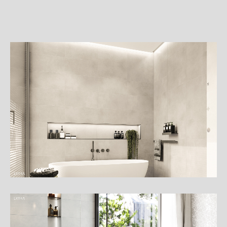
詳
細
介
紹