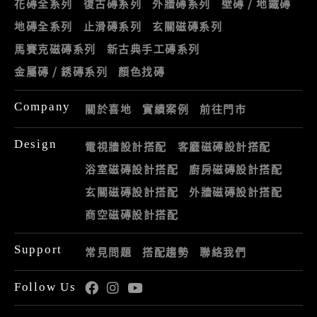
花磚全系列
復古磚系列
外牆磚系列
壁磚 / 地鐵磚
地磚全系列
止滑磚系列
玄關磁磚系列
馬賽克磁磚系列
新古典手工磚系列
金屬磚 / 銹磚系列
顏色找磚
Company
關於喜地
實績案例
前往門市
Design
電視牆設計搭配
客廳磁磚設計搭配
浴室磁磚設計搭配
廚房磁磚設計搭配
玄關磁磚設計搭配
外牆磁磚設計搭配
商空磁磚設計搭配
Support
常見問題
搭配趨勢
聯絡我們
Follow Us