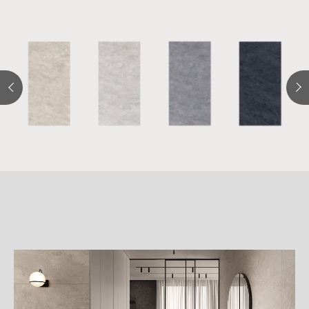
詳
細
介
紹