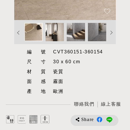
編號
CVT360151-360154
尺寸
30 x 60 cm
材質
瓷質
面感
霧面
產地
歐洲
聯絡我們
線上客服
Share