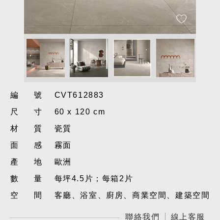
編號
CVT612883
尺寸
60 x 120 cm
材質
瓷質
面感
霧面
產地
歐洲
數量
每坪4.5片；每箱2片
空間
客廳、浴室、廚房、商業空間、建築空間
聯絡我們
線上客服