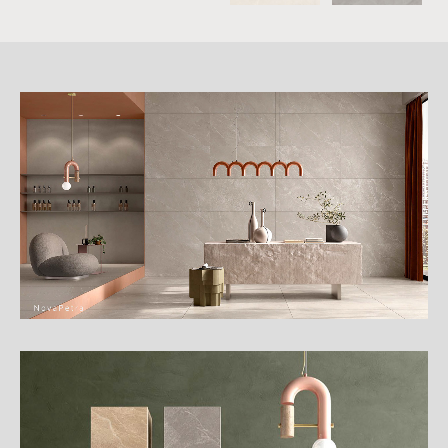
詳
細
介
紹