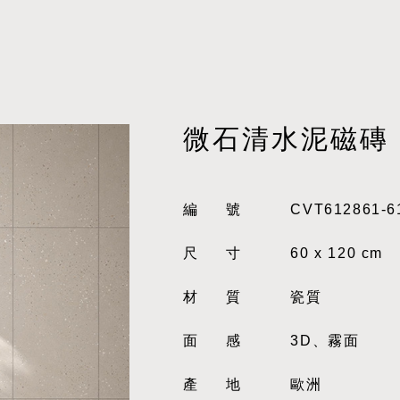
微石清水泥磁磚
編號
CVT612861-6
尺寸
60 x 120 cm
材質
瓷質
面感
3D、霧面
產地
歐洲