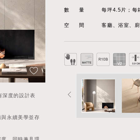
數量
每坪4.5片；每
空間
客廳、浴室、
而有深度的設計表
簡與永續美學並存
深度，同時兼具環