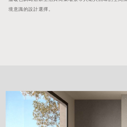
境意識的設計選擇。
詳
細
介
紹