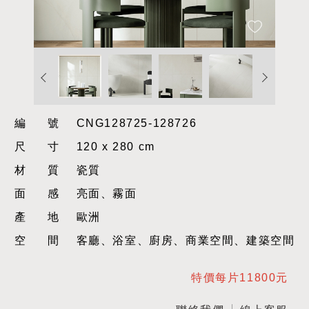
編號
CNG128725-128726
尺寸
120 x 280 cm
材質
瓷質
面感
亮面、霧面
產地
歐洲
空間
客廳、浴室、廚房、商業空間、建築空間
特價每片11800元