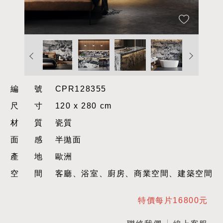
編號
CPR128355
尺寸
120 x 280 cm
材質
瓷質
面感
半拋面
產地
歐洲
空間
客廳、浴室、廚房、商業空間、建築空間
特價每片16800元