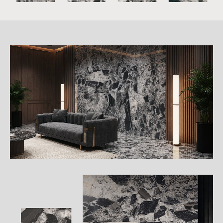
詳
細
介
紹