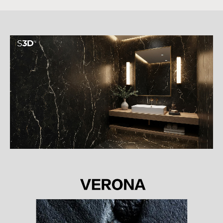
詳
細
介
紹