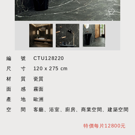
編號
CTU128220
尺寸
120 x 275 cm
材質
瓷質
面感
霧面
產地
歐洲
空間
客廳、浴室、廚房、商業空間、建築空間
特價每片12800元