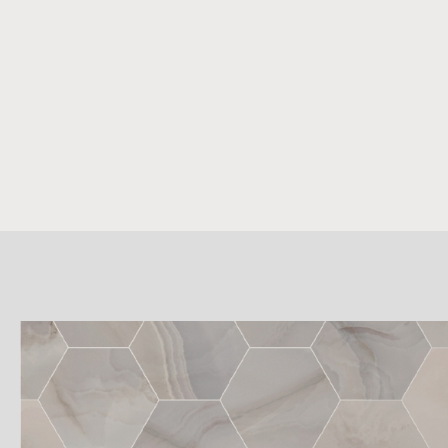
詳
細
介
紹