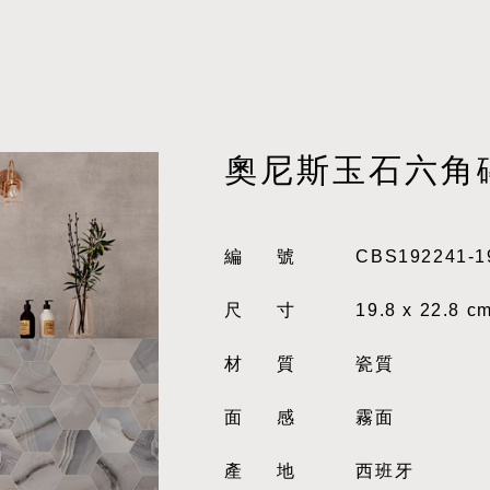
奧尼斯玉石六角
編號
CBS192241-1
尺寸
19.8 x 22.8 c
材質
瓷質
面感
霧面
產地
西班牙