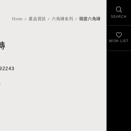
SEARCH
Home
產品資訊
六角磚系列
精選六角磚
WISH LIST
磚
92243
m