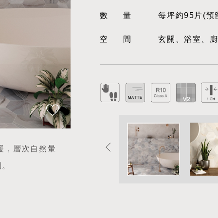
數量
每坪約95片(預
空間
玄關、浴室、
暖，層次自然暈
圍。