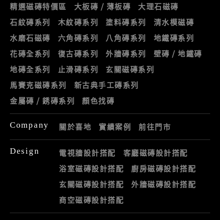
精選磁磚特價區
大板磚 / 薄板磚
大理石磁磚
石紋磚系列
木紋磚系列
塗料磚系列
清水模磁磚
水磨石磁磚
六角磚系列
八角磚系列
地鐵磚系列
花磚全系列
復古磚系列
外牆磚系列
壁磚 / 地鐵磚
地磚全系列
止滑磚系列
玄關磁磚系列
馬賽克磁磚系列
新古典手工磚系列
金屬磚 / 銹磚系列
顏色找磚
Company
關於喜地
實績案例
前往門市
Design
電視牆設計搭配
客廳磁磚設計搭配
浴室磁磚設計搭配
廚房磁磚設計搭配
玄關磁磚設計搭配
外牆磁磚設計搭配
商空磁磚設計搭配