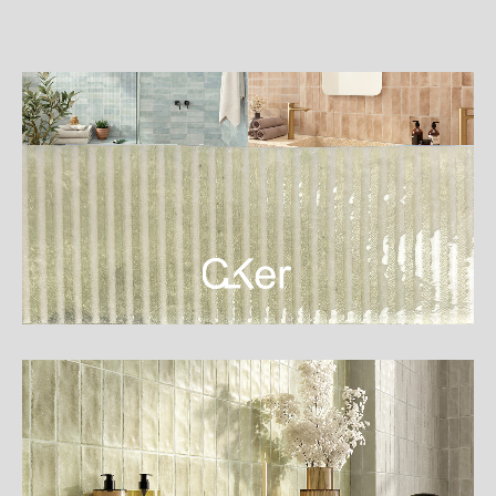
詳
細
介
紹