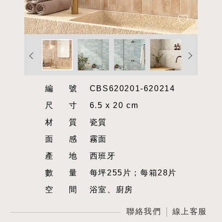
編號
CBS620201-620214
尺寸
6.5 x 20 cm
材質
瓷質
面感
霧面
產地
西班牙
數量
每坪255片；每箱28片
空間
浴室、廚房
聯絡我們
線上客服