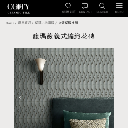
WISH LIST
MENU
CONTACT
SEARCH
Home
產品資訊
壁磚 / 地鐵磚
立體壁磚推薦
馥瑪薇義式編織花磚