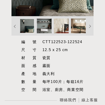
編號
CTT122523-122524
尺寸
12.5 x 25 cm
材質
瓷質
面感
霧面
產地
義大利
數量
每坪100片；每箱16片
空間
浴室、廚房、商業空間
聯絡我們
線上客服