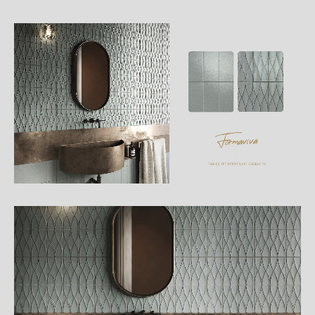
詳
細
介
紹