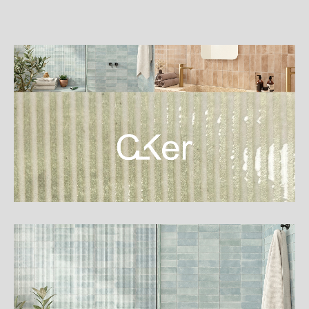
詳
細
介
紹