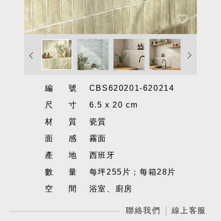
編號
CBS620201-620214
尺寸
6.5 x 20 cm
材質
瓷質
面感
霧面
產地
西班牙
數量
每坪255片；每箱28片
空間
浴室、廚房
聯絡我們
線上客服