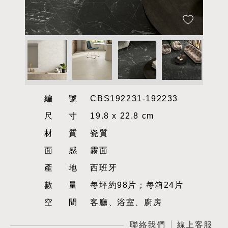
編號
CBS192231-192233
尺寸
19.8 x 22.8 cm
材質
瓷質
面感
霧面
產地
西班牙
數量
每坪約98片；每箱24片
空間
客廳、浴室、廚房
聯絡我們
線上客服