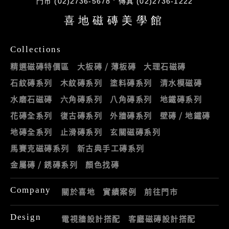
門市 (02)2736-5678
傳真 (02)2736-1222
喜地磁磚美學館
Collections
精選磁磚特價區
大板磚 / 薄板磚
大理石磁磚
石紋磚系列
木紋磚系列
塗料磚系列
清水模磁磚
水磨石磁磚
六角磚系列
八角磚系列
地鐵磚系列
花磚全系列
復古磚系列
外牆磚系列
壁磚 / 地鐵磚
地磚全系列
止滑磚系列
玄關磁磚系列
馬賽克磁磚系列
新古典手工磚系列
金屬磚 / 銹磚系列
顏色找磚
Company
關於喜地
實績案例
前往門市
Design
電視牆設計搭配
客廳磁磚設計搭配