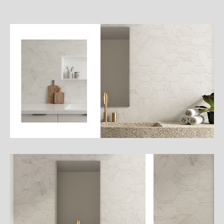
詳
細
介
紹