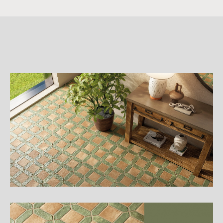
詳
細
介
紹