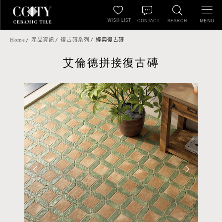
WISH LIST
MENU
CONTACT
SEARCH
Home
產品資訊
復古磚系列
經典復古磚
艾倫德拼接復古磚