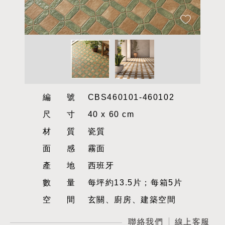
編號
CBS460101-460102
尺寸
40 x 60 cm
材質
瓷質
面感
霧面
產地
西班牙
數量
每坪約13.5片；每箱5片
空間
玄關、廚房、建築空間
聯絡我們
線上客服