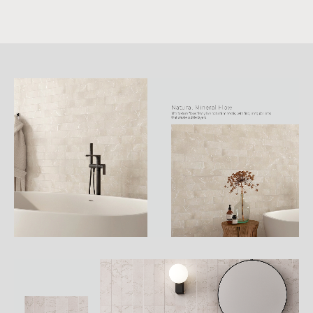
詳
細
介
紹