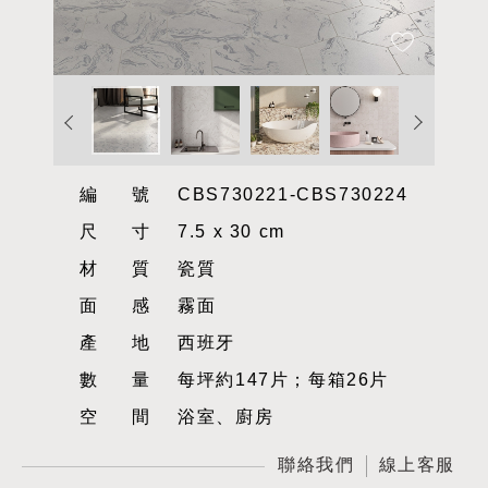
編號
CBS730221-CBS730224
尺寸
7.5 x 30 cm
材質
瓷質
面感
霧面
產地
西班牙
數量
每坪約147片；每箱26片
空間
浴室、廚房
聯絡我們
線上客服