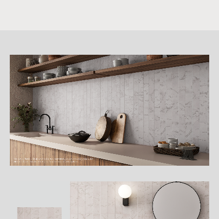
詳
細
介
紹