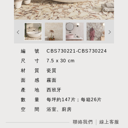
編號
CBS730221-CBS730224
尺寸
7.5 x 30 cm
材質
瓷質
面感
霧面
產地
西班牙
數量
每坪約147片；每箱26片
空間
浴室、廚房
聯絡我們
線上客服