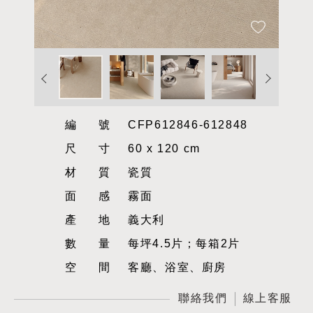
編號
CFP612846-612848
尺寸
60 x 120 cm
材質
瓷質
面感
霧面
產地
義大利
數量
每坪4.5片；每箱2片
空間
客廳、浴室、廚房
聯絡我們
線上客服