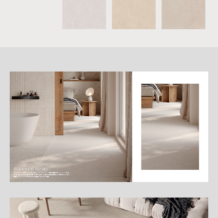
詳
細
介
紹