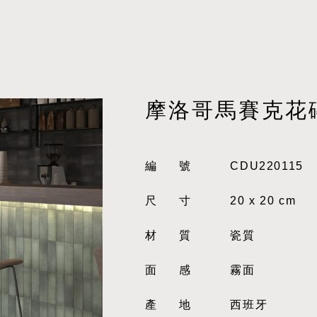
摩洛哥馬賽克花
編號
CDU220115
尺寸
20 x 20 cm
材質
瓷質
面感
霧面
產地
西班牙