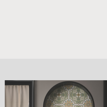
詳
細
介