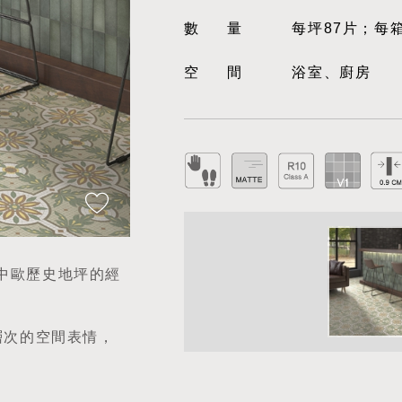
數量
每坪87片；每箱
空間
浴室、廚房
釋中歐歷史地坪的經
層次的空間表情，