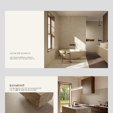
詳
細
介
紹