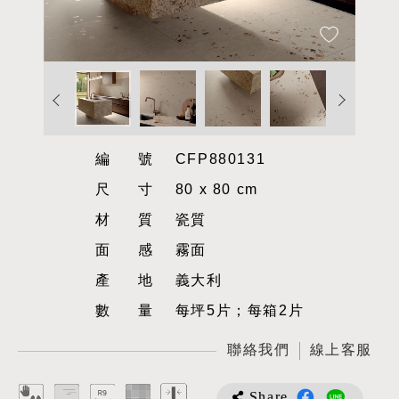
編號
CFP880131
尺寸
80 x 80 cm
材質
瓷質
面感
霧面
產地
義大利
數量
每坪5片；每箱2片
聯絡我們
線上客服
Share