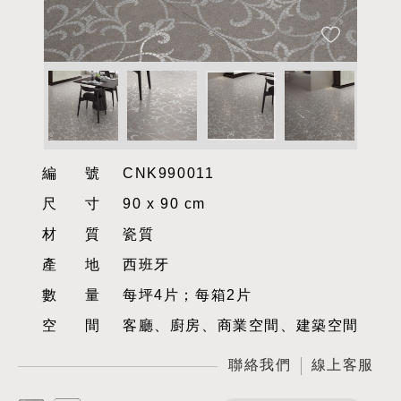
編號
CNK990011
尺寸
90 x 90 cm
材質
瓷質
產地
西班牙
數量
每坪4片；每箱2片
空間
客廳、廚房、商業空間、建築空間
聯絡我們
線上客服