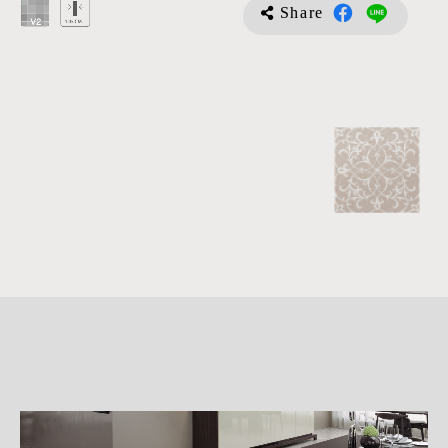
Share
詳
細
介