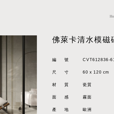
H
佛萊卡清水模磁
編號
CVT612836-6
尺寸
60 x 120 cm
材質
瓷質
面感
霧面
產地
歐洲