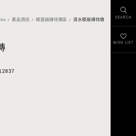
SEARCH
ome
產品資訊
精選磁磚特價區
清水模磁磚特價
WISH LIST
磚
12837