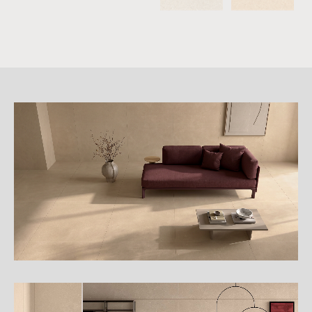
詳
細
介
紹