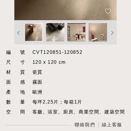
編號
CVT120851-120852
尺寸
120 x 120 cm
材質
瓷質
面感
霧面
產地
歐洲
數量
每坪2.25片；每箱1片
空間
客廳、浴室、廚房、商業空間、建築空間
聯絡我們
線上客服