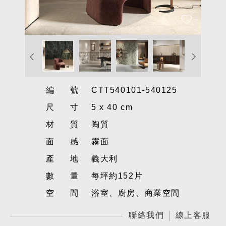
編號
CTT540101-540125
尺寸
5 x 40 cm
材質
陶質
面感
霧面
產地
義大利
數量
每坪約152片
空間
浴室、廚房、商業空間
聯絡我們
線上客服