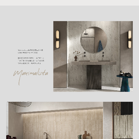
詳
細
介
紹