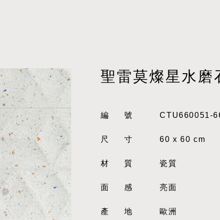
聖雷莫燦星水磨
編號
CTU660051-6
尺寸
60 x 60 cm
材質
瓷質
面感
亮面
產地
歐洲