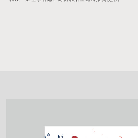
詳
細
介
紹