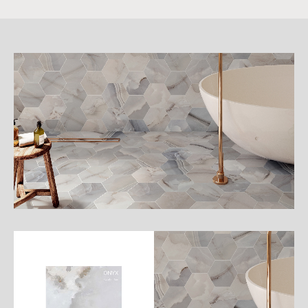
詳
細
介
紹