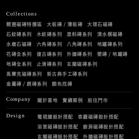
Collections
精選磁磚特價區
大板磚 / 薄板磚
大理石磁磚
石紋磚系列
木紋磚系列
塗料磚系列
清水模磁磚
水磨石磁磚
六角磚系列
八角磚系列
地鐵磚系列
花磚全系列
復古磚系列
外牆磚系列
壁磚 / 地鐵磚
地磚全系列
止滑磚系列
玄關磁磚系列
馬賽克磁磚系列
新古典手工磚系列
金屬磚 / 銹磚系列
顏色找磚
Company
關於喜地
實績案例
前往門市
Design
電視牆設計搭配
客廳磁磚設計搭配
浴室磁磚設計搭配
廚房磁磚設計搭配
玄關磁磚設計搭配
外牆磁磚設計搭配