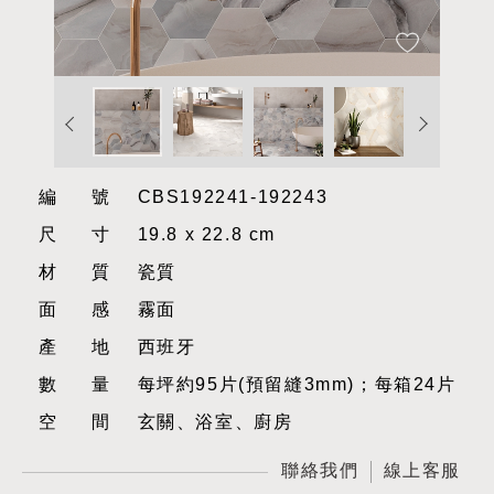
編號
CBS192241-192243
尺寸
19.8 x 22.8 cm
材質
瓷質
面感
霧面
產地
西班牙
數量
每坪約95片(預留縫3mm)；每箱24片
空間
玄關、浴室、廚房
聯絡我們
線上客服