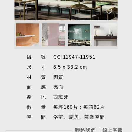
編號
CCI11947-11951
尺寸
6.5 x 33.2 cm
材質
陶質
面感
亮面
產地
西班牙
數量
每坪160片；每箱62片
空間
浴室、廚房、商業空間
聯絡我們
線上客服