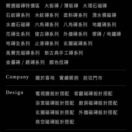
精選磁磚特價區
大板磚 / 薄板磚
大理石磁磚
石紋磚系列
木紋磚系列
塗料磚系列
清水模磁磚
水磨石磁磚
六角磚系列
八角磚系列
地鐵磚系列
花磚全系列
復古磚系列
外牆磚系列
壁磚 / 地鐵磚
地磚全系列
止滑磚系列
玄關磁磚系列
馬賽克磁磚系列
新古典手工磚系列
金屬磚 / 銹磚系列
顏色找磚
Company
關於喜地
實績案例
前往門市
Design
電視牆設計搭配
客廳磁磚設計搭配
浴室磁磚設計搭配
廚房磁磚設計搭配
玄關磁磚設計搭配
外牆磁磚設計搭配
商空磁磚設計搭配