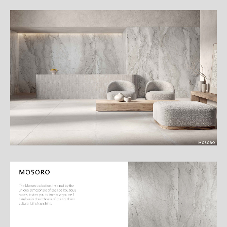
細
介
紹