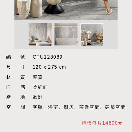
編號
CTU128089
尺寸
120 x 275 cm
材質
瓷質
面感
柔絲面
產地
歐洲
空間
客廳、浴室、廚房、商業空間、建築空間
特價每片14800元