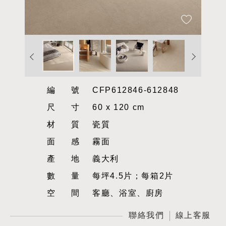
編號
CFP612846-612848
尺寸
60 x 120 cm
材質
瓷質
面感
霧面
產地
義大利
數量
每坪4.5片；每箱2片
空間
客廳、浴室、廚房
聯絡我們
線上客服