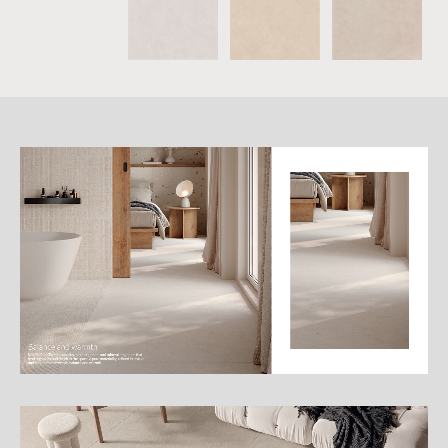
詳
細
介
紹