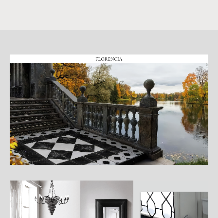
詳
細
介
紹