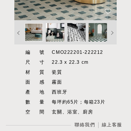
編號
CMO222201-222212
尺寸
22.3 x 22.3 cm
材質
瓷質
面感
霧面
產地
西班牙
數量
每坪約65片；每箱23片
空間
玄關、浴室、廚房
聯絡我們
線上客服