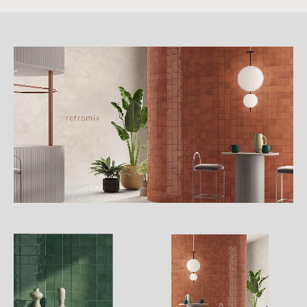
詳
細
介
紹