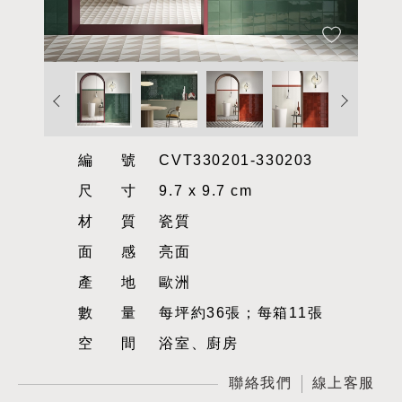
編號
CVT330201-330203
尺寸
9.7 x 9.7 cm
材質
瓷質
面感
亮面
產地
歐洲
數量
每坪約36張；每箱11張
空間
浴室、廚房
聯絡我們
線上客服