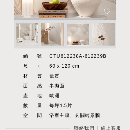
編號
CTU612238A-612239B
尺寸
60 x 120 cm
材質
瓷質
面感
半拋面
產地
歐洲
數量
每坪4.5片
空間
浴室主牆、玄關端景牆
聯絡我們
線上客服