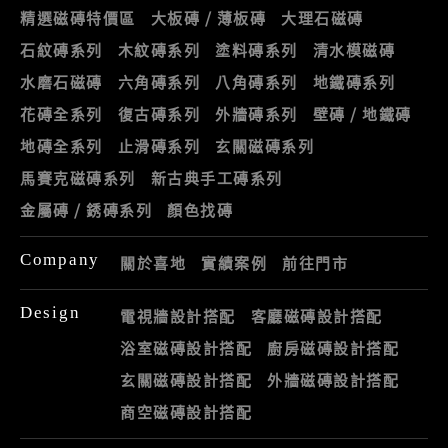
精選磁磚特價區
大板磚 / 薄板磚
大理石磁磚
石紋磚系列
木紋磚系列
塗料磚系列
清水模磁磚
水磨石磁磚
六角磚系列
八角磚系列
地鐵磚系列
花磚全系列
復古磚系列
外牆磚系列
壁磚 / 地鐵磚
地磚全系列
止滑磚系列
玄關磁磚系列
馬賽克磁磚系列
新古典手工磚系列
金屬磚 / 銹磚系列
顏色找磚
Company
關於喜地
實績案例
前往門市
Design
電視牆設計搭配
客廳磁磚設計搭配
浴室磁磚設計搭配
廚房磁磚設計搭配
玄關磁磚設計搭配
外牆磁磚設計搭配
商空磁磚設計搭配