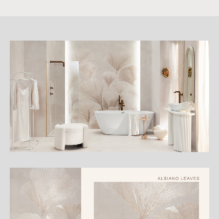
詳
細
介
紹