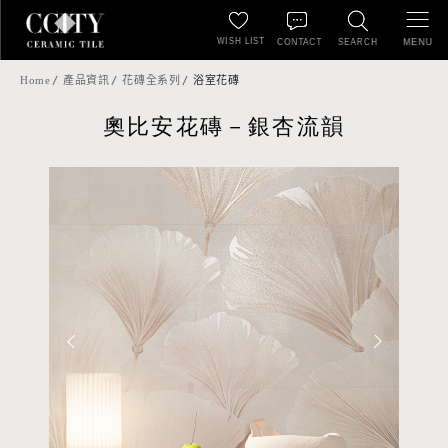
WISH LIST
MENU
CONTACT
SEARCH
Home
產品資訊
花磚全系列
浴室花磚
奧比安花磚－銀杏流韻