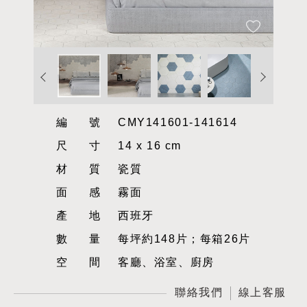
編號
CMY141601-141614
尺寸
14 x 16 cm
材質
瓷質
面感
霧面
產地
西班牙
數量
每坪約148片；每箱26片
空間
客廳、浴室、廚房
聯絡我們
線上客服