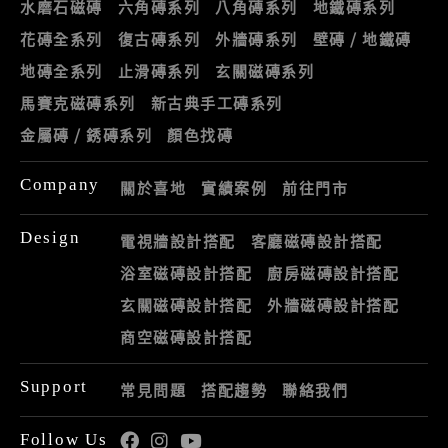
水磨石磁磚
六角磚系列
八角磚系列
地鐵磚系列
花磚全系列
復古磚系列
外牆磚系列
壁磚 / 地鐵磚
地磚全系列
止滑磚系列
玄關磁磚系列
馬賽克磁磚系列
新古典手工磚系列
金屬磚 / 銹磚系列
顏色找磚
Company
關於喜地
實績案例
前往門市
Design
電視牆設計搭配
客廳磁磚設計搭配
浴室磁磚設計搭配
廚房磁磚設計搭配
玄關磁磚設計搭配
外牆磁磚設計搭配
商空磁磚設計搭配
Support
常見問題
搭配趨勢
聯絡我們
Follow Us