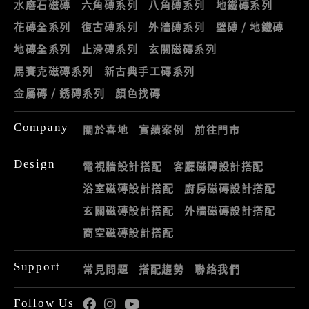
水磨石磁磚
六角磚系列
八角磚系列
地鐵磚系列
花磚全系列
復古磚系列
外牆磚系列
壁磚 / 地鐵磚
地磚全系列
止滑磚系列
玄關磁磚系列
馬賽克磁磚系列
新古典手工磚系列
金屬磚 / 銹磚系列
顏色找磚
Company
關於喜地
實績案例
前往門市
Design
電視牆設計搭配
客廳磁磚設計搭配
浴室磁磚設計搭配
廚房磁磚設計搭配
玄關磁磚設計搭配
外牆磁磚設計搭配
商空磁磚設計搭配
Support
常見問題
搭配趨勢
聯絡我們
Follow Us