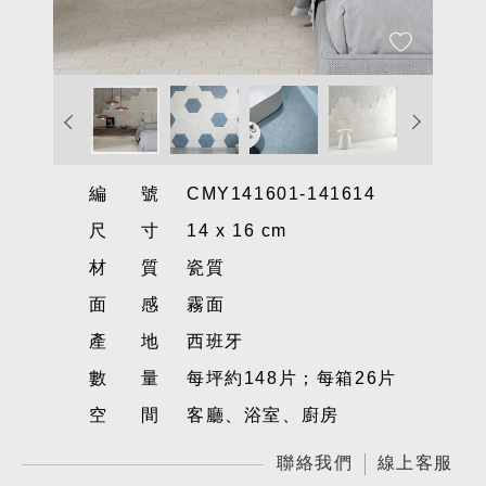
編號
CMY141601-141614
尺寸
14 x 16 cm
材質
瓷質
面感
霧面
產地
西班牙
數量
每坪約148片；每箱26片
空間
客廳、浴室、廚房
聯絡我們
線上客服