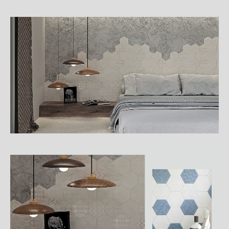
詳
細
介
紹