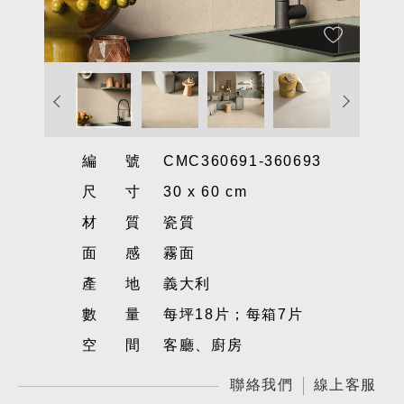
編號
CMC360691-360693
尺寸
30 x 60 cm
材質
瓷質
面感
霧面
產地
義大利
數量
每坪18片；每箱7片
空間
客廳、廚房
聯絡我們
線上客服