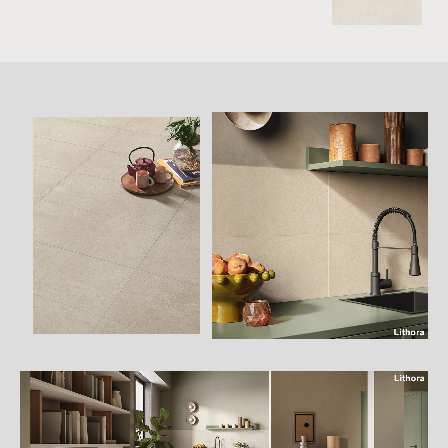
詳
細
介
紹