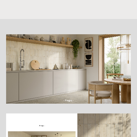
詳
細
介
紹