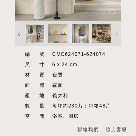
編號
CMC624071-624074
尺寸
6 x 24 cm
材質
瓷質
面感
霧面
產地
義大利
數量
每坪約230片；每箱48片
空間
浴室、廚房
聯絡我們
線上客服