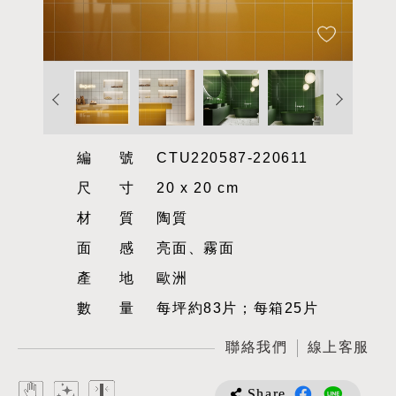
編號
CTU220587-220611
尺寸
20 x 20 cm
材質
陶質
面感
亮面、霧面
產地
歐洲
數量
每坪約83片；每箱25片
聯絡我們
線上客服
Share