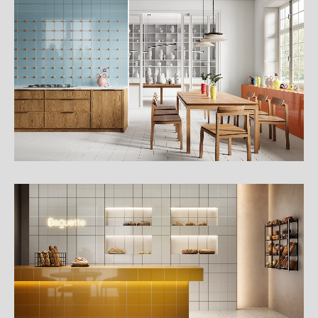
詳
細
介
紹