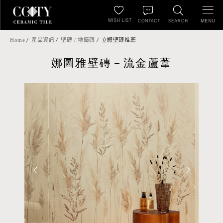
WISH LIST
MENU
CONTACT
SEARCH
Home
產品資訊
壁磚 / 地鐵磚
立體壁磚推薦
娜圖雅壁磚－流金蘆葦