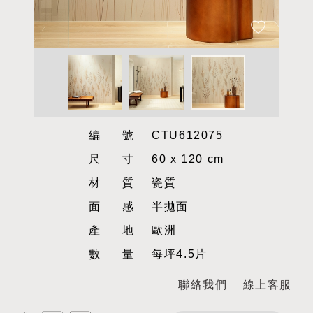
編號
CTU612075
尺寸
60 x 120 cm
材質
瓷質
面感
半拋面
產地
歐洲
數量
每坪4.5片
聯絡我們
線上客服