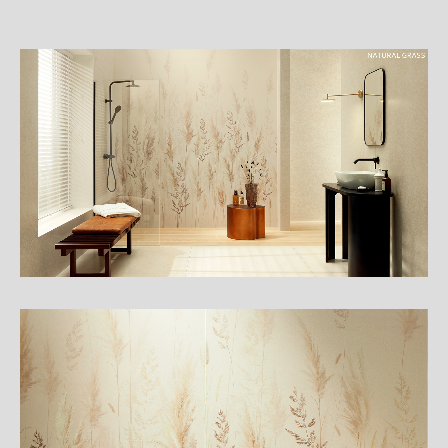
詳
細
介
紹