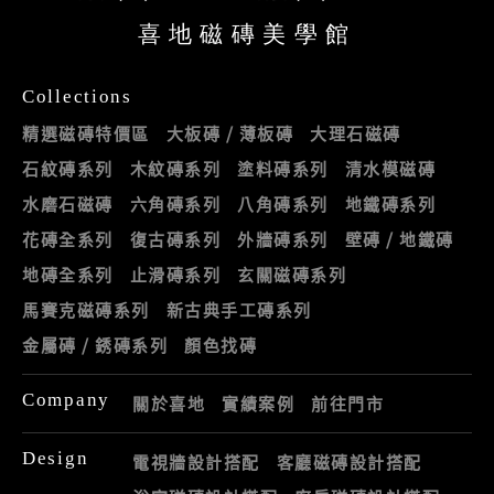
喜地磁磚美學館
Collections
精選磁磚特價區
大板磚 / 薄板磚
大理石磁磚
石紋磚系列
木紋磚系列
塗料磚系列
清水模磁磚
水磨石磁磚
六角磚系列
八角磚系列
地鐵磚系列
花磚全系列
復古磚系列
外牆磚系列
壁磚 / 地鐵磚
地磚全系列
止滑磚系列
玄關磁磚系列
馬賽克磁磚系列
新古典手工磚系列
金屬磚 / 銹磚系列
顏色找磚
Company
關於喜地
實績案例
前往門市
Design
電視牆設計搭配
客廳磁磚設計搭配