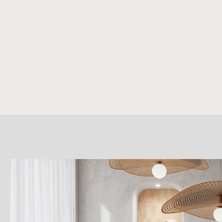
詳
細
介
紹