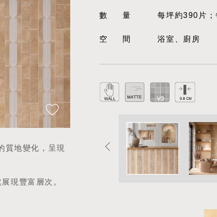
數量
每坪約390片；
空間
浴室、廚房
微的質地變化，呈現
處展現豐富層次。