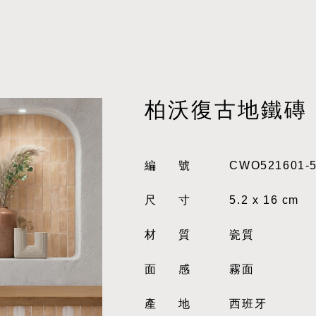
柏沃復古地鐵磚
編號
CWO521601-5
尺寸
5.2 x 16 cm
材質
瓷質
面感
霧面
產地
西班牙