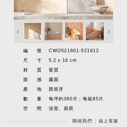
編號
CWO521601-521612
尺寸
5.2 x 16 cm
材質
瓷質
面感
霧面
產地
西班牙
數量
每坪約390片；每箱85片
空間
浴室、廚房
聯絡我們
線上客服