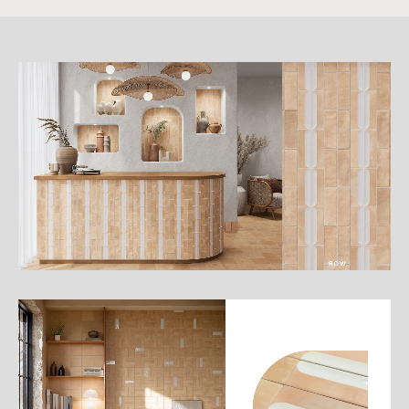
詳
細
介
紹