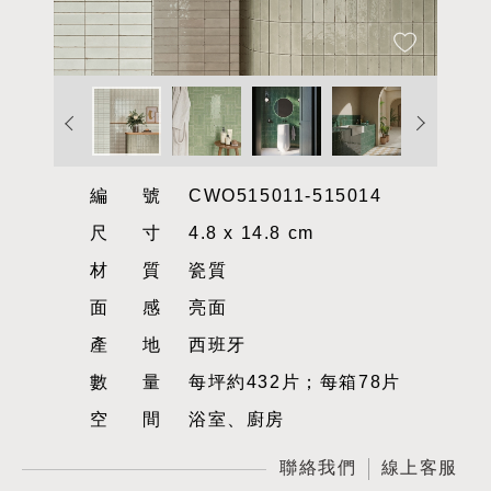
編號
CWO515011-515014
尺寸
4.8 x 14.8 cm
材質
瓷質
面感
亮面
產地
西班牙
數量
每坪約432片；每箱78片
空間
浴室、廚房
聯絡我們
線上客服