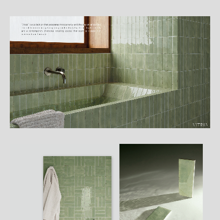
詳
細
介
紹