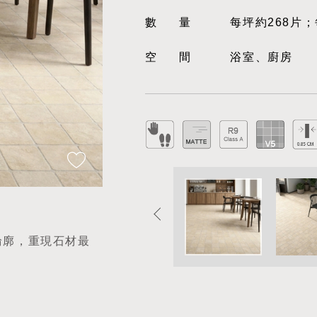
數量
每坪約268片；
空間
浴室、廚房
輪廓，重現石材最