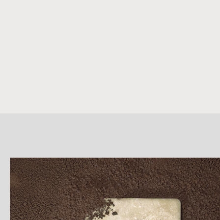
詳
細
介
紹