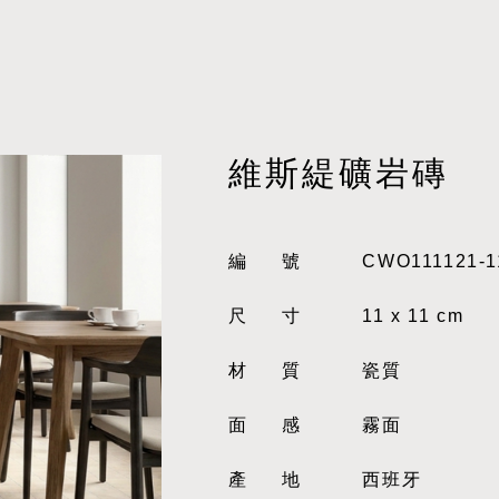
維斯緹礦岩磚
編號
CWO111121-1
尺寸
11 x 11 cm
材質
瓷質
面感
霧面
產地
西班牙