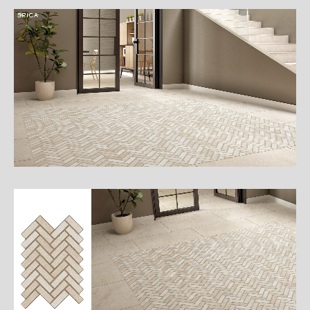
詳
細
介
紹