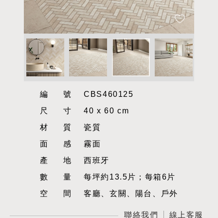
編號
CBS460125
尺寸
40 x 60 cm
材質
瓷質
面感
霧面
產地
西班牙
數量
每坪約13.5片；每箱6片
空間
客廳、玄關、陽台、戶外
聯絡我們
線上客服