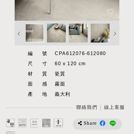
編號
CPA612076-612080
尺寸
60 x 120 cm
材質
瓷質
面感
霧面
產地
義大利
聯絡我們
線上客服
Share