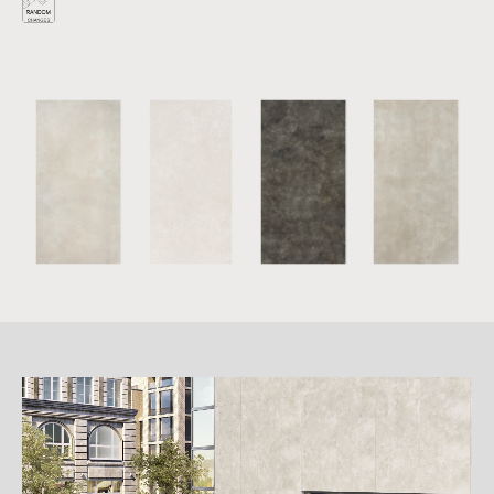
詳
細
介