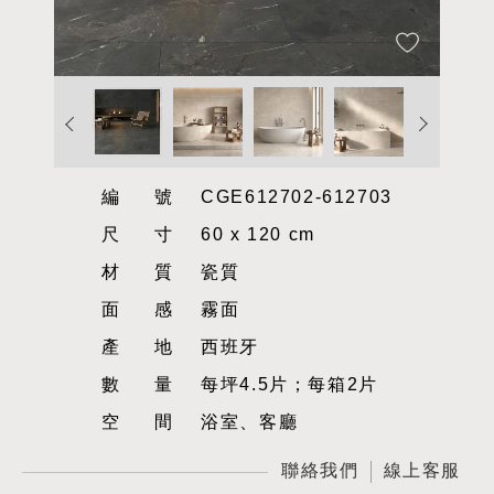
編號
CGE612702-612703
尺寸
60 x 120 cm
材質
瓷質
面感
霧面
產地
西班牙
數量
每坪4.5片；每箱2片
空間
浴室、客廳
聯絡我們
線上客服