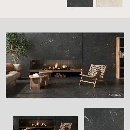
詳
細
介
紹