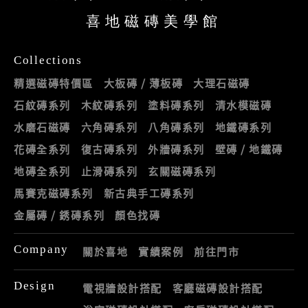
喜地磁磚美學館
Collections
精選磁磚特價區
大板磚 / 薄板磚
大理石磁磚
石紋磚系列
木紋磚系列
塗料磚系列
清水模磁磚
水磨石磁磚
六角磚系列
八角磚系列
地鐵磚系列
花磚全系列
復古磚系列
外牆磚系列
壁磚 / 地鐵磚
地磚全系列
止滑磚系列
玄關磁磚系列
馬賽克磁磚系列
新古典手工磚系列
金屬磚 / 銹磚系列
顏色找磚
Company
關於喜地
實績案例
前往門市
Design
電視牆設計搭配
客廳磁磚設計搭配