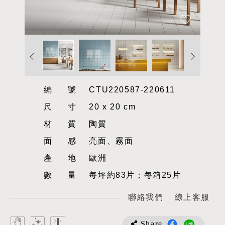
編號
CTU220587-220611
尺寸
20 x 20 cm
材質
陶質
面感
亮面、霧面
產地
歐洲
數量
每坪約83片；每箱25片
聯絡我們
線上客服
Share