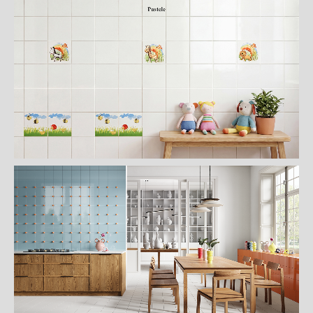
詳
細
介
紹