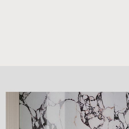
詳
細
介
紹