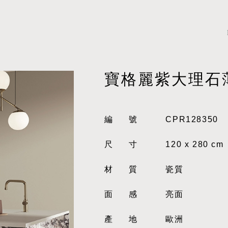
寶格麗紫大理石
編號
CPR128350
尺寸
120 x 280 cm
材質
瓷質
面感
亮面
產地
歐洲