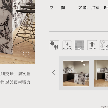
空間
客廳、浴室、
粗細交錯、層次豐
時尚感與藝術張力