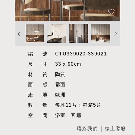
編號
CTU339020-339021
尺寸
33 x 90cm
材質
陶質
面感
霧面
產地
歐洲
數量
每坪11片；每箱5片
空間
浴室、客廳
聯絡我們
線上客服