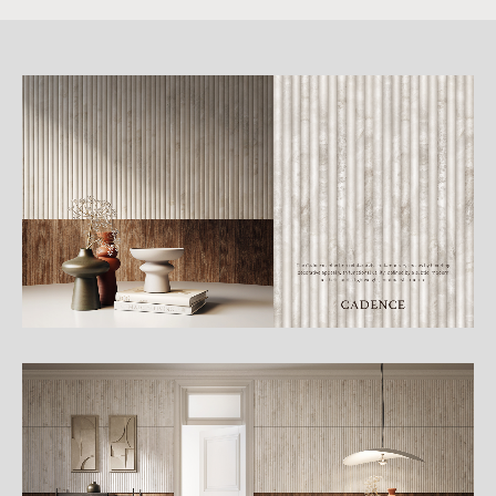
詳
細
介
紹