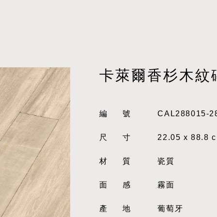
卡萊爾香杉木紋
編號
CAL288015-2
尺寸
22.05 x 88.8 
材質
瓷質
面感
霧面
產地
葡萄牙