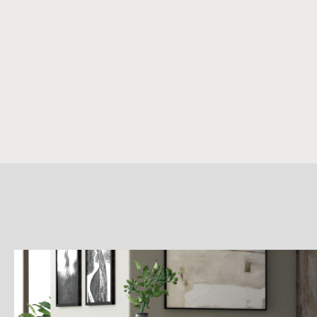
詳
細
介
紹