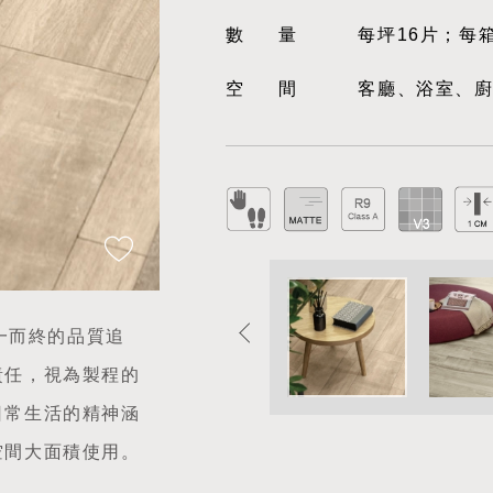
數量
每坪16片；每
空間
客廳、浴室、
從一而終的品質追
責任，視為製程的
日常生活的精神涵
空間大面積使用。