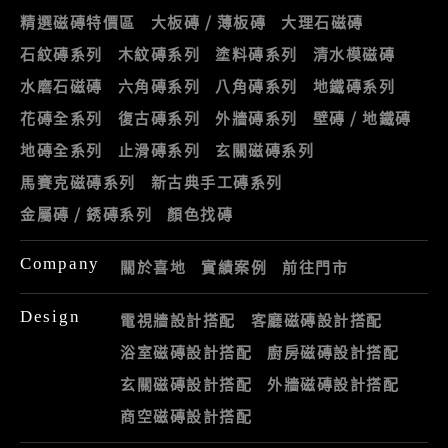
精選磁磚特價區
大板磚 / 薄板磚
大理石磁磚
石紋磚系列
木紋磚系列
塗料磚系列
清水模磁磚
水磨石磁磚
六角磚系列
八角磚系列
地鐵磚系列
花磚全系列
復古磚系列
外牆磚系列
壁磚 / 地鐵磚
地磚全系列
止滑磚系列
玄關磁磚系列
馬賽克磁磚系列
新古典手工磚系列
金屬磚 / 銹磚系列
顏色找磚
Company
關於喜地
實績案例
前往門市
Design
電視牆設計搭配
客廳磁磚設計搭配
浴室磁磚設計搭配
廚房磁磚設計搭配
玄關磁磚設計搭配
外牆磁磚設計搭配
商空磁磚設計搭配