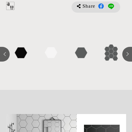
Share
詳
細
介