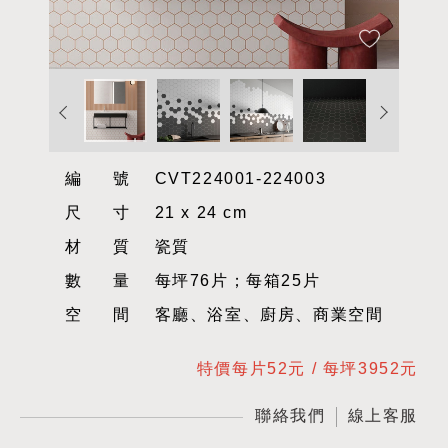
編號
CVT224001-224003
尺寸
21 x 24 cm
材質
瓷質
數量
每坪76片；每箱25片
空間
客廳、浴室、廚房、商業空間
特價每片52元 / 每坪3952元
聯絡我們
線上客服